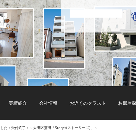
用、
、お
実績紹介
会社情報
お近くのクラスト
お部屋
た＜受付終了＞～大田区蒲田「Story’s(ストーリーズ)」～