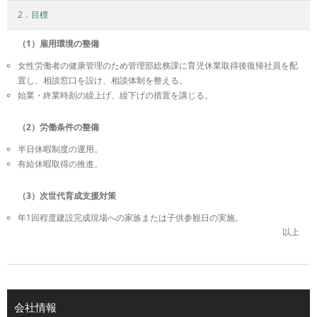
2．目標
（1）雇用環境の整備
女性労働者の健康管理のため管理部総務課に育児休業取得後復帰社員を配
置し、相談窓口を設け、相談体制を整える。
始業・終業時刻の繰上げ、繰下げの措置を講じる。
（2）労働条件の整備
半日休暇制度の運用。
有給休暇取得の推進。
（3）次世代育成支援対策
年1回程度建設完成現場への家族または子供参観日の実施。
以上
会社情報