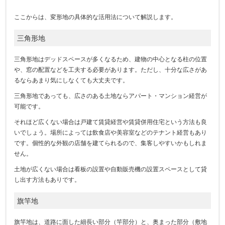
ここからは、変形地の具体的な活用法について解説します。
三角形地
三角形地はデッドスペースが多くなるため、建物の中心となる柱の位置
や、窓の配置などを工夫する必要があります。ただし、十分な広さがあ
るならあまり気にしなくても大丈夫です。
三角形地であっても、広さのある土地ならアパート・マンション経営が
可能です。
それほど広くない場合は戸建て賃貸経営や賃貸併用住宅という方法も良
いでしょう。場所によっては飲食店や美容室などのテナント経営もあり
です。個性的な外観の店舗を建てられるので、集客しやすいかもしれま
せん。
土地が広くない場合は看板の設置や自動販売機の設置スペースとして貸
し出す方法もありです。
旗竿地
旗竿地は、道路に面した細長い部分（竿部分）と、奥まった部分（敷地