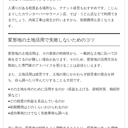
人通りがある程度ある場所なら、テナント経営もおすすめです。こじん
まりしたカウンターバーやラーメン店、そば・うどん店などで利用でき
るでしょう。内装工事は借主が行いますから、初期費用も安くなりま
す。
変形地の土地活用で失敗しないためのコツ
変形地の土地活用は、その形状の特殊性から、一般的な土地に比べて計
画を立てるのが難しい場合があります。そのため、変形地の活用方法を
熟知した専門家のアドバイスを受けることは必須といえます。
また、土地活用は経営です。土地の形にかかわらず経営者の視点を持
ち、自ら調べたり学んだりすることも大切です。
●その土地を何のために活用するのか（収益を上げる、節税対策、相続対
策など）
●どの程度の利益を見込んでいるのか
●初期費用はどのくらいかけられるのか
●成功事例だけでなく失敗事例も調べる
自ら学び、変形地の特性をよく理解するとともに、変形地に合った建物