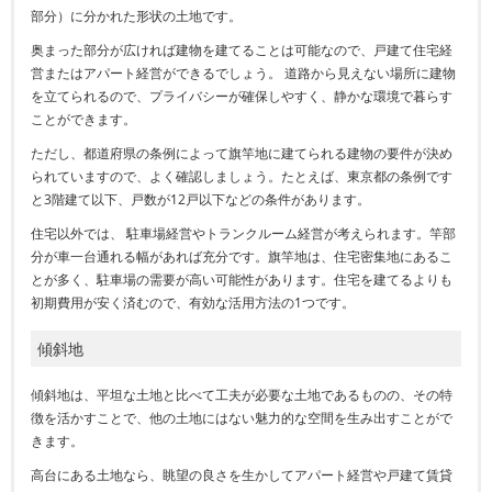
部分）に分かれた形状の土地です。
奥まった部分が広ければ建物を建てることは可能なので、戸建て住宅経
営またはアパート経営ができるでしょう。 道路から見えない場所に建物
を立てられるので、プライバシーが確保しやすく、静かな環境で暮らす
ことができます。
ただし、都道府県の条例によって旗竿地に建てられる建物の要件が決め
られていますので、よく確認しましょう。たとえば、東京都の条例です
と3階建て以下、戸数が12戸以下などの条件があります。
住宅以外では、 駐車場経営やトランクルーム経営が考えられます。竿部
分が車一台通れる幅があれば充分です。旗竿地は、住宅密集地にあるこ
とが多く、駐車場の需要が高い可能性があります。住宅を建てるよりも
初期費用が安く済むので、有効な活用方法の1つです。
傾斜地
傾斜地は、平坦な土地と比べて工夫が必要な土地であるものの、その特
徴を活かすことで、他の土地にはない魅力的な空間を生み出すことがで
きます。
高台にある土地なら、眺望の良さを生かしてアパート経営や戸建て賃貸