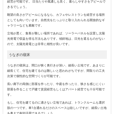
経営が可能です。 日当たりや風通しも良く、暮らしやすさをアピールで
きるでしょう。
眺望の良さがアピールになるなら、カフェやレストランを経営する場所
としても向いています。自然光をたっぷりと取り入れられる開放的なギ
ャラリーなども素敵です。
立地が悪く、集客が難しい場所であれば、ソーラーパネルを設置し太陽
光発電で収益を得る方法もありです。傾斜地は、日光を遮るものがない
ので、太陽光発電とは非常に相性が良いです。
うなぎの寝床
うなぎの寝床は、間口が狭く奥行きが深い、細長い土地です。あまりに
細長くて、住宅を建てるのは難しいと思われがちですが、間取りの工夫
次第で個性的な空間づくりが可能です。
長い廊下の両側に部屋を作ったり、中庭を作ったり、狭さを感じにくい
部屋を作ることで戸建て賃貸経営もしくはアパート経営でも十分可能で
す。
もし、住宅を建てるのに適さない立地であれば、トランクルームも選択
肢の一つです。車1台通れるだけのスペースは欲しいですが、細長い土地
を奥まで有効活用できるでしょう。