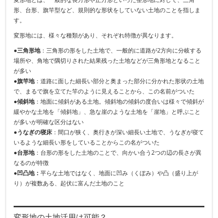
形、台形、旗竿型など、規則的な形状をしていない土地のことを指しま
す。
変形地には、様々な種類があり、それぞれ特徴が異なります。
●三角形地
：三角形の形をした土地で、一般的に道路が2方向に分岐する
場所や、角地で隅切りされた結果残った土地などが三角形地となること
が多い
●旗竿地
：道路に面した細長い部分と奥まった部分に分かれた形状の土地
で、まるで旗を立てた竿のように見えることから、この名前がついた
●傾斜地
：地面に傾斜がある土地。傾斜地の傾斜の度合いは様々で傾斜が
緩やかな土地を「傾斜地」、急な崖のような土地を「崖地」と呼ぶこと
が多いが明確な区分はない
●うなぎの寝床
：間口が狭く、奥行きが深い細長い土地で、うなぎが寝て
いるような細長い形をしていることからこの名がついた
●台形地
：台形の形をした土地のことで、向かい合う2つの辺の長さが異
なるのが特徴
●凹凸地：
平らな土地ではなく、地面に凹み（くぼみ）や凸（盛り上が
り）が複数ある、起伏に富んだ土地のこと
変形地の土地活用は可能？