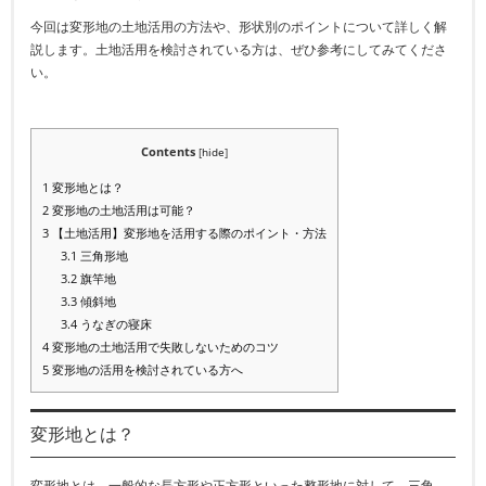
今回は変形地の土地活用の方法や、形状別のポイントについて詳しく解
説します。土地活用を検討されている方は、ぜひ参考にしてみてくださ
い。
Contents
[
hide
]
1
変形地とは？
2
変形地の土地活用は可能？
3
【土地活用】変形地を活用する際のポイント・方法
3.1
三角形地
3.2
旗竿地
3.3
傾斜地
3.4
うなぎの寝床
4
変形地の土地活用で失敗しないためのコツ
5
変形地の活用を検討されている方へ
変形地とは？
変形地とは、一般的な長方形や正方形といった整形地に対して、三角