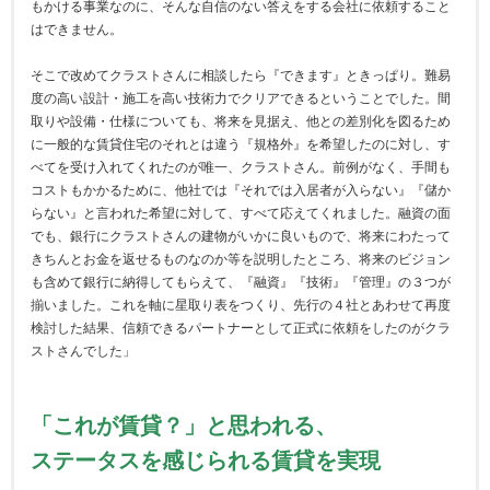
もかける事業なのに、そんな自信のない答えをする会社に依頼すること
はできません。
そこで改めてクラストさんに相談したら『できます』ときっぱり。難易
度の高い設計・施工を高い技術力でクリアできるということでした。間
取りや設備・仕様についても、将来を見据え、他との差別化を図るため
に一般的な賃貸住宅のそれとは違う『規格外』を希望したのに対し、す
べてを受け入れてくれたのが唯一、クラストさん。前例がなく、手間も
コストもかかるために、他社では『それでは入居者が入らない』『儲か
らない』と言われた希望に対して、すべて応えてくれました。融資の面
でも、銀行にクラストさんの建物がいかに良いもので、将来にわたって
きちんとお金を返せるものなのか等を説明したところ、将来のビジョン
も含めて銀行に納得してもらえて、『融資』『技術』『管理』の３つが
揃いました。これを軸に星取り表をつくり、先行の４社とあわせて再度
検討した結果、信頼できるパートナーとして正式に依頼をしたのがクラ
ストさんでした」
「これが賃貸？」と思われる、
ステータスを感じられる賃貸を実現