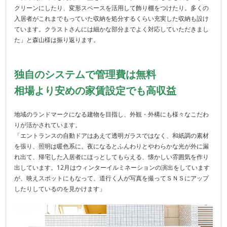
クリーンにしたり、変形スペースを活用して飾り棚をつけたり。多くの
入居者がこれまでもっていた収納を処分するくらい充実した収納も設け
ています。クラストさんには細かな部分までよく対応していただきまし
た」と森山様は振り返ります。
独自のシステムで管理費は無料
相場より安めの家賃設定でも高収益
地域のランドマークになる建物を目指し、外観・外構にも様々なこだわ
りが活かされています。
「エントランスの自動ドアはあえて透明ガラスではなく、和紙調の素材
を張り、照明は暖色系に。夜になるとふんわりとやわらかな光が外に漏
れ出て、帰宅した入居者にほっとしてもらえる、懐かしい雰囲気を作り
出しています。12月はウィンターイルミネーションの演出をしています
が、映えスポットにもなって、道行く人が写真を撮ってＳＮＳにアップ
したりしているのを見かけます」