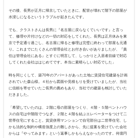
その後、長男が正月に帰京していたときに、配管が壊れて階下の部屋が
水浸しになるというトラブルが起きたんです。
でも、クラストさんは長男に『名古屋に戻らなくていいです』と言っ
て、修理や片付けなどの一切の対応をしてくれた。長男は正月休みを東
京で予定通り過ごし、名古屋に帰ると修理は完璧に終わって部屋も元通
り。これまでにたくさんの管理会社とお付き合いがありましたが、『責
任は管理会社にある』とすぐに明言して、しっかりと入居者目線で対応
してくれた会社ははじめてです。本当に素晴らしい対応でした」
時を同じくして、築70年のアパートがあった土地に賃貸住宅建築を計画
されていた森山様。４社から図面や見積もりを受けていましたが、当社
に信頼を寄せていたご長男の薦めもあり、当社での建築も検討していた
だきました。
「希望していたのは、２階に母の部屋をつくり、４階・５階ペントハウ
スの自宅は中階段でつなぎ、２階と４階を結ぶエレベーターをつけて二
世帯住宅にすること。賃貸併用マンションで自宅部分は二世帯住宅、し
かも法的な制約や構造強度上の難しさから、先に提案を受けていた会社
からは『やってみます』という返事しかもらえなかったのです。何億円