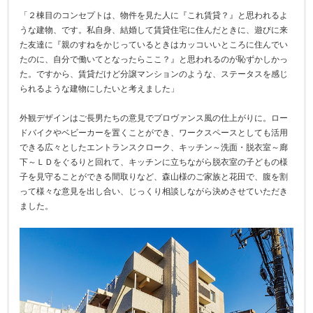
「２棟目のコンセプトは、物件を見た人に『これ賃貸？』と思われるよ
うな建物、です。私自身、結婚して賃貸住宅に住んだときに、遊びに来
た友達に『親のすねをかじっているときはカッコいいところに住んでい
たのに、自分で働いてとなったらここ？』と思われるのが恥ずかしかっ
た。ですから、賃貸だけど分譲マンションのような、ステータスを感じ
られるような建物にしたいと考えました」
外観デザインはご長男たちの意見でプロヴァンス風の仕上がりに。ロー
ドバイクやベビーカーを置くことができ、ワークスペースとしても活用
できる広々としたエントランスクローク、キッチン～洗面・脱衣室～廊
下～ＬＤをぐるりと回れて、キッチンに立ちながら脱衣室の子どもの様
子を見守ることができる間取りなど、森山様のご家族と花田で、腹を割
って様々な意見を出し合い、じっくり相談しながら決めさせていただき
ました。