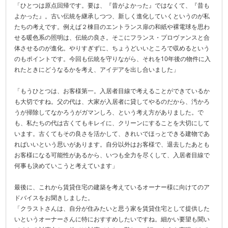
「ひとつは原点回帰です。要は、『昔がよかった』ではなくて、『昔も
よかった』。古い伝統を継承しつつ、新しく進化していくというのが私
たちの考えです。例えば２棟目のエントランス扉の和紙や裸電球を思わ
せる暖色系の照明は、伝統の良さ。そこにフランス・プロヴァンスと合
体させるのが進化。やりすぎずに、ちょうどいいところで収めるという
のもポイントです。今回も伝統を守りながら、それを10年後の物件に入
れたときにどうなるかを考え、アイデアを出し合いました」
「もうひとつは、お客様第一。入居者目線で考えることができているか
も大切ですね。父の代は、大家が入居者に貸してやるのだから、汚かろ
うが掃除してなかろうがガマンしろ、という考え方がありました。で
も、私たちの代は古くてもキレイに、クリーンにすることを大切にして
います。古くてもその良さを活かして、きれいでほっとできる建物であ
ればいいという思いがあります。自分以外はお客様で、退去したあとも
お客様になる可能性があるから、いつも全力を尽くして、入居者目線で
何事も決めていこうと考えています」
最後に、これから賃貸住宅の建築を考えているオーナー様に向けてのア
ドバイスをお聞きしました。
「クラストさんは、自分が住みたいと思う家を賃貸住宅として提供した
いというオーナーさんに特におすすめしたいですね。細かい要望も聞い