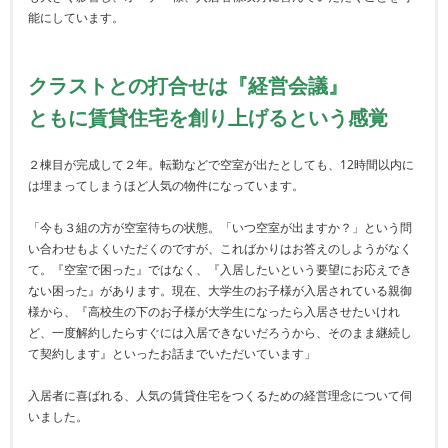
能にしています。
クラストとの打合せは『経営会議』
ともに賃貸住宅を創り上げるという感覚
２棟目が完成して２年。転勤などで空室が出たとしても、12時間以内に
は埋まってしまうほど人気の物件になっています。
「今も３組の方が空室待ちの状態。「いつ空室が出ますか？」という問
い合わせもよくいただくのですが、こればかりはお答えのしようがなく
て。『空室で困った』ではなく、『入居したいという要望にお応えでき
ない困った』があります。現在、大学生のお子様が入居されている親御
様から、『高校生の下のお子様が大学生になったら入居させたいけれ
ど、一度解約したらすぐには入居できないだろうから、そのまま継続し
て契約します』といったお話までいただいています」
入居者に喜ばれる、人気の賃貸住宅をつくるための経営理念について伺
いました。