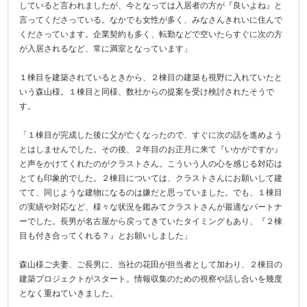
していると言われましたが、今となっては入居者の方が『良いよね』と
言ってくださっている。なかでも女性が多く、みなさんきれいに住んで
くださっています。企業契約も多く、転勤などで空いたらすぐに次の方
が入居されるなど、常に満室となっています」
１棟目を建築されているときから、２棟目の建築も視野に入れていたと
いう森山様。１棟目と同様、数社からの提案を受け検討されたそうで
す。
「１棟目が完成した後に父が亡くなったので、すぐに次の話を進めよう
とはしませんでした。その後、２年目のお正月に来て『いかがですか』
と声をかけてくれたのがクラストさん。こういう人の心を感じる対応は
とても印象的でした。２棟目については、クラストさんにお願いして建
てて、同じような建物になるのは嫌だと思っていました。でも、１棟目
の実績や対応など、様々な状況を鑑みてクラストさんが最適なパートナ
ーでした。長男が名古屋から戻ってきていたタイミングもあり、『２棟
目も付き合ってくれる？』とお願いしました」
森山様ご夫妻、ご長男に、当社の花田が担当者として加わり、２棟目の
建築プロジェクトがスタート。情報収集のための視察や話し合いを幾度
となく重ねていきました。