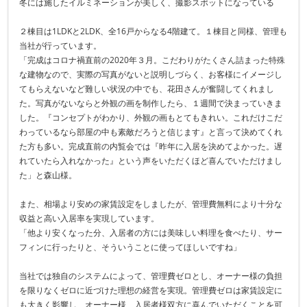
冬には施したイルミネーションが美しく、撮影スポットになっている
２棟目は1LDKと2LDK、全16戸からなる4階建て。１棟目と同様、管理も
当社が行っています。
「完成はコロナ禍直前の2020年３月。こだわりがたくさん詰まった特殊
な建物なので、実際の写真がないと説明しづらく、お客様にイメージし
てもらえないなど難しい状況の中でも、花田さんが奮闘してくれまし
た。写真がないならと外観の画を制作したら、１週間で決まっていきま
した。『コンセプトがわかり、外観の画もとてもきれい。これだけこだ
わっているなら部屋の中も素敵だろうと信じます』と言って決めてくれ
た方も多い。完成直前の内覧会では『昨年に入居を決めてよかった。遅
れていたら入れなかった』という声をいただくほど喜んでいただけまし
た」と森山様。
また、相場より安めの家賃設定をしましたが、管理費無料により十分な
収益と高い入居率を実現しています。
「他より安くなった分、入居者の方には美味しい料理を食べたり、サー
フィンに行ったりと、そういうことに使ってほしいですね」
当社では独自のシステムによって、管理費ゼロとし、オーナー様の負担
を限りなくゼロに近づけた理想の経営を実現。管理費ゼロは家賃設定に
も大きく影響し、オーナー様、入居者様双方に喜んでいただくことを可